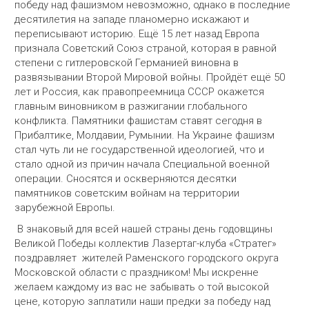
победу над фашизмом невозможно, однако в последние
десятилетия на западе планомерно искажают и
переписывают историю. Ещё 15 лет назад Европа
признала Советский Союз страной, которая в равной
степени с гитлеровской Германией виновна в
развязывании Второй Мировой войны. Пройдёт ещё 50
лет и Россия, как правопреемница СССР окажется
главным виновником в разжигании глобального
конфликта. Памятники фашистам ставят сегодня в
Прибалтике, Молдавии, Румынии. На Украине фашизм
стал чуть ли не государственной идеологией, что и
стало одной из причин начала Специальной военной
операции. Сносятся и оскверняются десятки
памятников советским войнам на территории
зарубежной Европы.
В знаковый для всей нашей страны день годовщины
Великой Победы коллектив Лазертаг-клуба «Стратег»
поздравляет жителей Раменского городского округа
Московской области с праздником! Мы искренне
желаем каждому из вас не забывать о той высокой
цене, которую заплатили наши предки за победу над