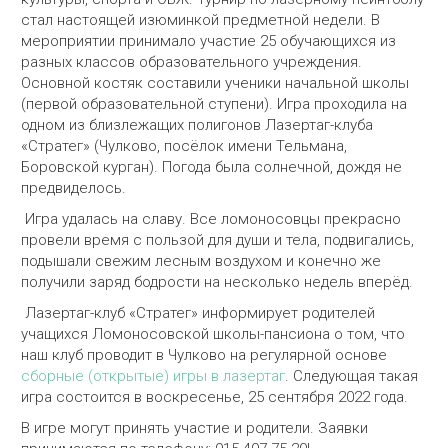
стал настоящей изюминкой предметной недели. В
мероприятии принимало участие 25 обучающихся из
разных классов образовательного учреждения.
Основной костяк составили ученики начальной школы
(первой образовательной ступени). Игра проходила на
одном из близлежащих полигонов Лазертаг-клуба
«Стратег» (Чулково, посёлок имени Тельмана,
Боровской курган). Погода была солнечной, дождя не
предвиделось.
Игра удалась на славу. Все ломоносовцы прекрасно
провели время с пользой для души и тела, подвигались,
подышали свежим лесным воздухом и конечно же
получили заряд бодрости на несколько недель вперёд.
Лазертаг-клуб «Стратег» информирует родителей
учащихся Ломоносовской школы-пансиона о том, что
наш клуб проводит в Чулково на регулярной основе
сборные (открытые) игры в лазертаг
. Следующая такая
игра состоится в воскресенье, 25 сентября 2022 года.
В игре могут принять участие и родители. Заявки