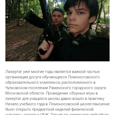
Лазертаг уже многие годы является важной частью
организации досуга обучающихся Ломоносовского
образовательного комплекса, расположенного в
Чулковском поселении Раменского городского округа
Московской области. Проведение сборных игры в
лазертаг для учащихся школы давно вошло в практику.
Начало учебного года в Ломоносовской школе-пансионе
было открыто предметной неделей физической
культуры, спорта и ОБЖ. Турнир по лазерному пейнтболу