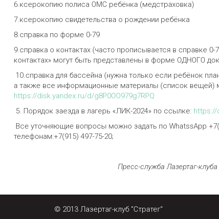
6.ксерокопию полиса ОМС ребёнка (медстраховка)
7.ксерокопию свидетельства о рождении ребёнка
8.справка по форме 0-79
9.справка о контактах (часто прописывается в справке 0-
контактах» могут быть представлены в форме ОДНОГО до
10.справка для бассейна (нужна только если ребёнок пла
а также все информационные материалы (список вещей) 
https://disk.yandex.ru/d/g8P0OO979g7RPQ
5. Порядок заезда в лагерь «ЛИК-2024» по ссылке:
https:/
Все уточняющие вопросы можно задать по WhatssApp +7(91
телефонам:+7(915) 497-75-20;
Пресс-служба Лазертаг-клуба 
© 2013 Лазертаг-клуб "Стратег" 