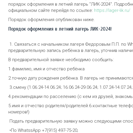
порядок оформления в летний лагерь "ЛИК-2024". Подробн
официальном сайте перейдя по ссылке:
https://lager-lik.ru/
Порядок оформления опубликован ниже.
Порядок оформления в летний лагерь ЛИК-2024!
1. Связаться с начальником лагеря Федоровым П.П. по Wha
предварительную запись ребёнка в лагерь, уточнив налич
В предварительной заявке необходимо сообщить:
1.фамилию, имя и отчество ребёнка
2.точную дату рождения ребёнка. В лагерь не принимаются
3.смену (1.06.24-14.06.24; 16.06.24-29.06.24; 1.07.24-14.07.24
4.рекомендации по расселению (с кем из друзей, знакомы
5.имя и отчество родителя/родителей.6.контактные телеф
номеров!)
Подать предварительную заявку можно следующими спос
•По WhatssApp +7(915) 497-75-20;