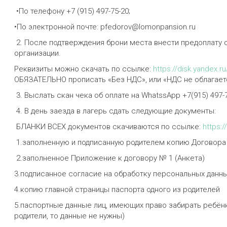
•По телефону +7 (915) 497-75-20;
•По электронной почте: pfedorov@lomonpansion.ru
2. После подтверждения брони места внести предоплату 
организации.
Реквизиты можно скачать по ссылке:
https://disk.yandex.
ОБЯЗАТЕЛЬНО прописать «Без НДС», или «НДС не облагает
3. Выслать скан чека об оплате на WhatssApp +7(915) 497-
4. В день заезда в лагерь сдать следующие документы:
БЛАНКИ ВСЕХ документов скачиваются по ссылке:
https:
1.заполненную и подписанную родителем копию Договора 
2.заполненное Приложение к договору № 1 (Анкета)
3.подписанное согласие на обработку персональных данн
4.копию главной страницы паспорта одного из родителей
5.паспортные данные лиц, имеющих право забирать ребёнк
родители, то данные не нужны)