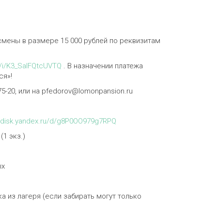
смены в размере 15 000 рублей по реквизитам
ru/i/K3_SalFQtcUVTQ
. В назначении платежа
ся»!
75-20, или на pfedorov@lomonpansion.ru
//disk.yandex.ru/d/g8P0OO979g7RPQ
(1 экз.)
ых
а из лагеря (если забирать могут только