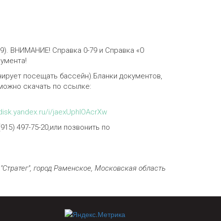
79). ВНИМАНИЕ! Справка 0-79 и Справка «О
кумента!
нирует посещать бассейн).Бланки документов,
можно скачать по ссылке:
/disk.yandex.ru/i/jaexUphIOAcrXw
5) 497-75-20,или позвонить по
"Стратег", город Раменское, Московская область