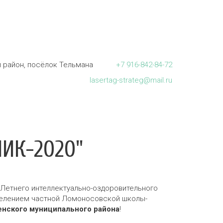
 район, посёлок Тельмана
+7
916-842-84-72
lasertag-strateg@mail.ru
ИК-2020"
 Летнего интеллектуально-оздоровительного
зделением частной Ломоносовской школы-
енского муниципального района
!