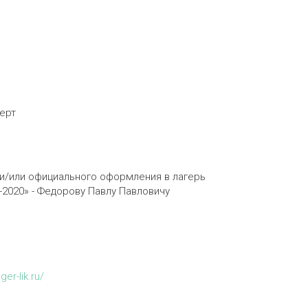
церт
и/или официального оформления в лагерь
-2020» - Федорову Павлу Павловичу
ager-lik.ru/