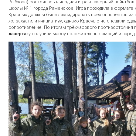
Рыбхоза) состоялась выездная игра в лазерный пейнтбол
школы № 1 города Раменское. Игра проходила в формате 
Красных должны были ликвидировать всех оппонентов из 
же захватили инициативу, однако Красные не спешили сд
сопротивление. По итогам трёхчасового противостояния п
лазертаг
у получили массу положительных эмоций и заряд